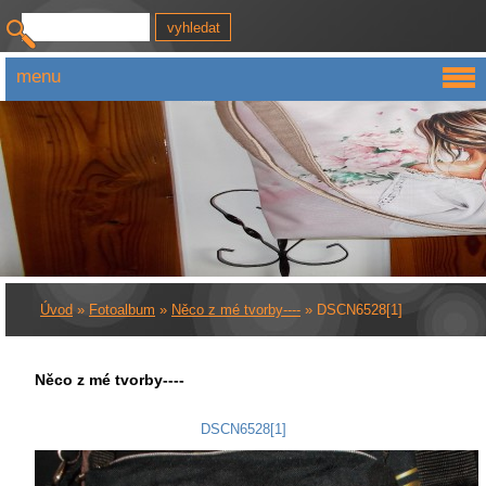
menu
Úvod
»
Fotoalbum
»
Něco z mé tvorby----
»
DSCN6528[1]
Něco z mé tvorby----
DSCN6528[1]