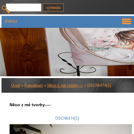
menu
Úvod
»
Fotoalbum
»
Něco z mé tvorby----
»
DSCN6474[1]
Něco z mé tvorby----
DSCN6474[1]