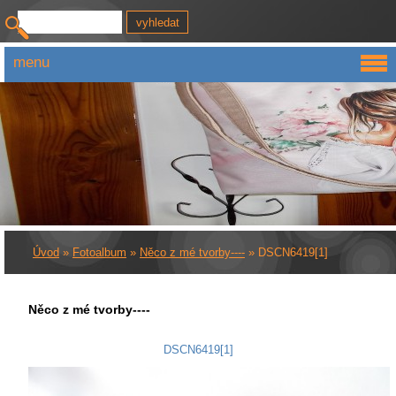
menu
Úvod
»
Fotoalbum
»
Něco z mé tvorby----
»
DSCN6419[1]
Něco z mé tvorby----
DSCN6419[1]