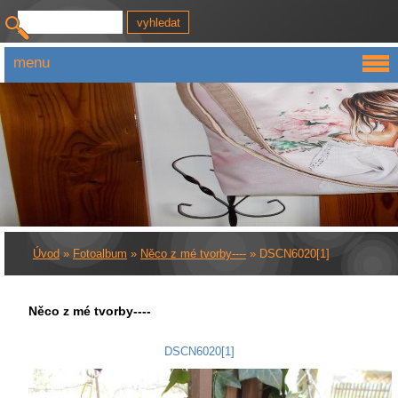
menu
Úvod
»
Fotoalbum
»
Něco z mé tvorby----
»
DSCN6020[1]
Něco z mé tvorby----
DSCN6020[1]