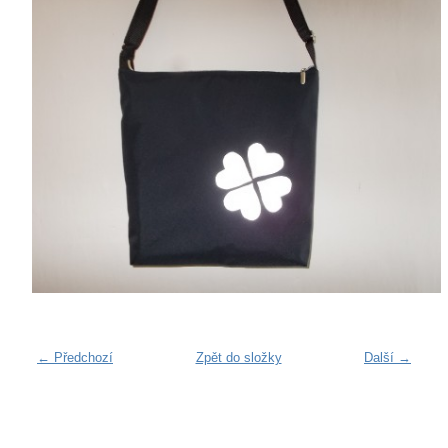
← Předchozí
Zpět do složky
Další →