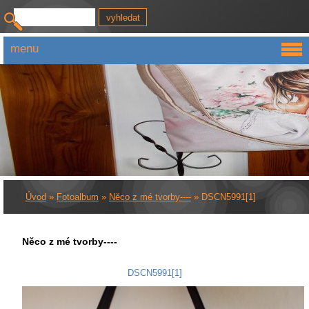
menu
Úvod
»
Fotoalbum
»
Něco z mé tvorby----
»
DSCN5991[1]
Něco z mé tvorby----
DSCN5991[1]