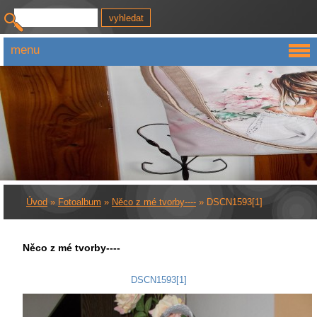
menu
Úvod
»
Fotoalbum
»
Něco z mé tvorby----
»
DSCN1593[1]
Něco z mé tvorby----
DSCN1593[1]