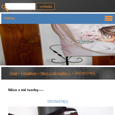
menu
Úvod
»
Fotoalbum
»
Něco z mé tvorby----
»
DSCN1574[1]
Něco z mé tvorby----
DSCN1574[1]