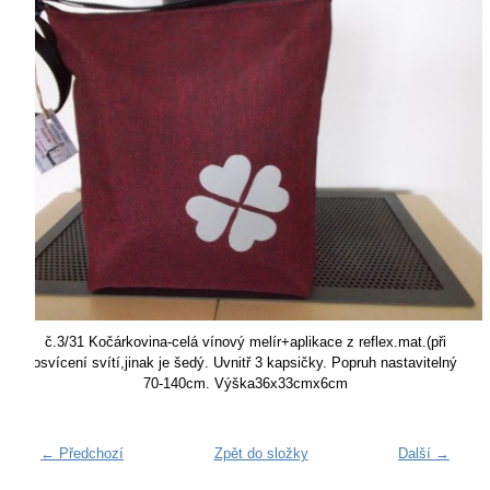
č.3/31 Kočárkovina-celá vínový melír+aplikace z reflex.mat.(při
osvícení svítí,jinak je šedý. Uvnitř 3 kapsičky. Popruh nastavitelný
70-140cm. Výška36x33cmx6cm
← Předchozí
Zpět do složky
Další →