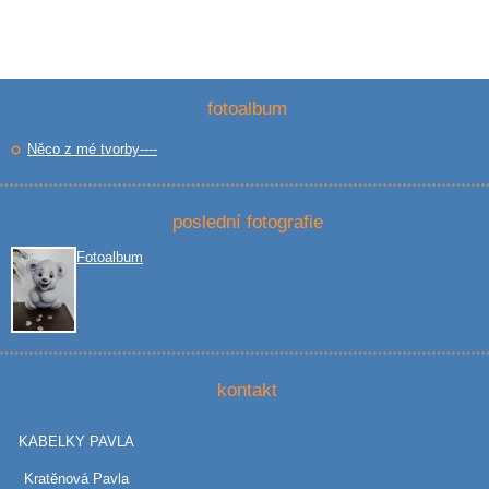
fotoalbum
Něco z mé tvorby----
poslední fotografie
Fotoalbum
kontakt
KABELKY PAVLA
Kratěnová Pavla