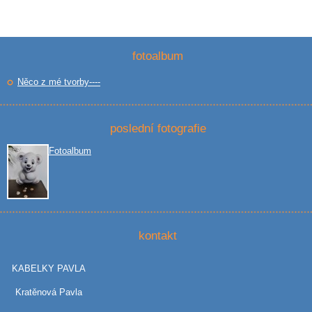
fotoalbum
Něco z mé tvorby----
poslední fotografie
Fotoalbum
kontakt
KABELKY PAVLA
Kratěnová Pavla