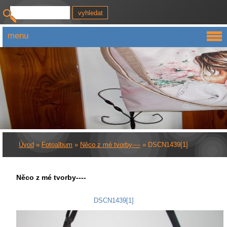
menu
Úvod
»
Fotoalbum
»
Něco z mé tvorby----
»
DSCN1439[1]
Něco z mé tvorby----
DSCN1439[1]