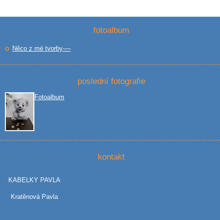
fotoalbum
Něco z mé tvorby----
poslední fotografie
Fotoalbum
kontakt
KABELKY PAVLA
Kratěnová Pavla