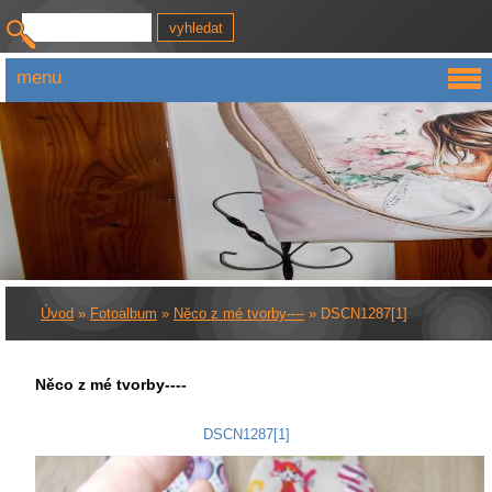
menu
Úvod
»
Fotoalbum
»
Něco z mé tvorby----
»
DSCN1287[1]
Něco z mé tvorby----
DSCN1287[1]