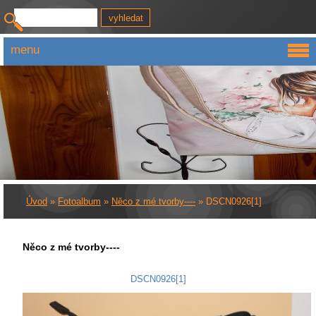
menu
Úvod
»
Fotoalbum
»
Něco z mé tvorby----
»
DSCN0926[1]
Něco z mé tvorby----
DSCN0926[1]