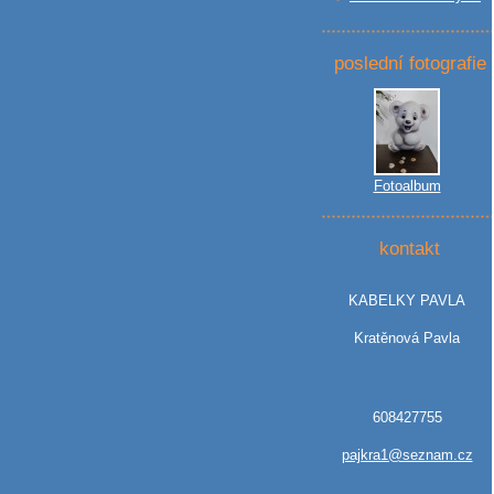
poslední fotografie
Fotoalbum
kontakt
KABELKY PAVLA
Kratěnová Pavla
608427755
pajkra1@seznam.cz