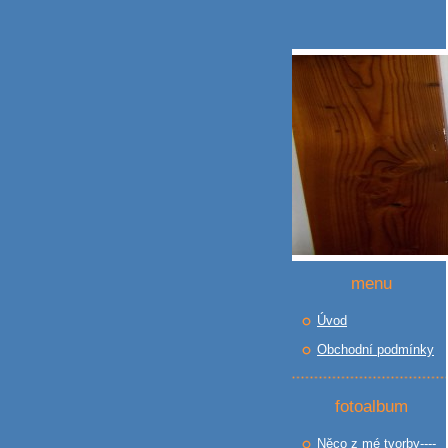
menu
Úvod
Obchodní podmínky
fotoalbum
Něco z mé tvorby----