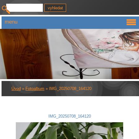
menu
Úvod
»
Fotoalbum
»
IMG_20250708_164120
IMG_20250708_164120