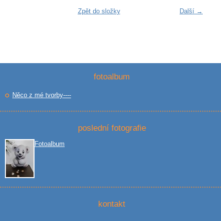
Zpět do složky
Další →
fotoalbum
Něco z mé tvorby----
poslední fotografie
Fotoalbum
kontakt