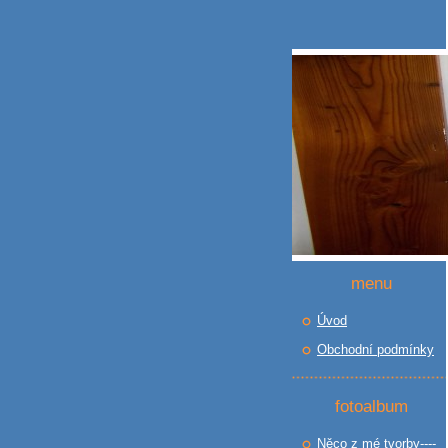
menu
Úvod
Obchodní podmínky
fotoalbum
Něco z mé tvorby----