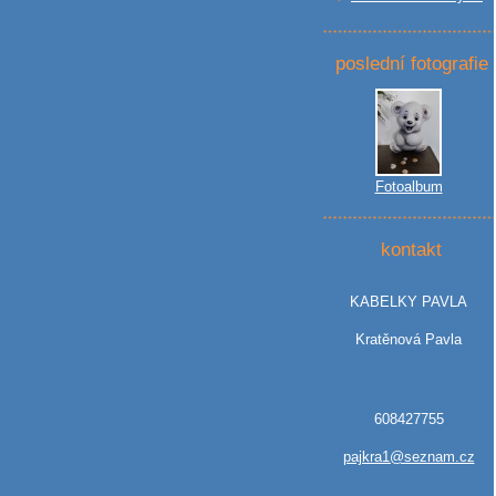
poslední fotografie
Fotoalbum
kontakt
KABELKY PAVLA
Kratěnová Pavla
608427755
pajkra1@seznam.cz