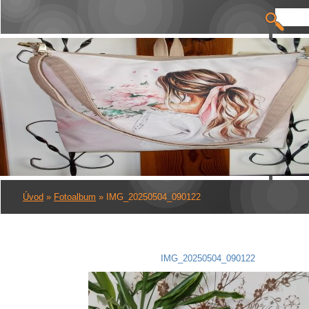
Úvod
»
Fotoalbum
»
IMG_20250504_090122
IMG_20250504_090122