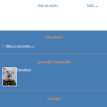
Zpět do složky
Další →
fotoalbum
Něco z mé tvorby----
poslední fotografie
Fotoalbum
kontakt