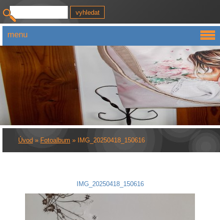
menu
Úvod
»
Fotoalbum
»
IMG_20250418_150616
IMG_20250418_150616