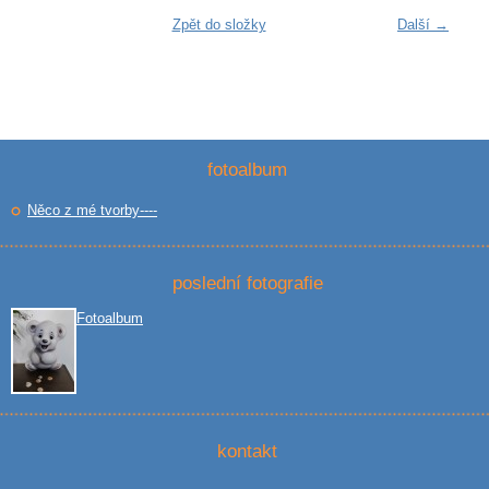
Zpět do složky
Další →
fotoalbum
Něco z mé tvorby----
poslední fotografie
Fotoalbum
kontakt