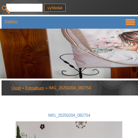
menu
Úvod
»
Fotoalbum
»
IMG_20250204_082754
IMG_20250204_082754