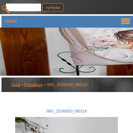
menu
Úvod
»
Fotoalbum
»
IMG_20240920_090114
IMG_20240920_090114