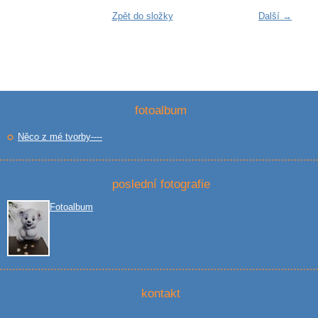
Zpět do složky
Další →
fotoalbum
Něco z mé tvorby----
poslední fotografie
Fotoalbum
kontakt