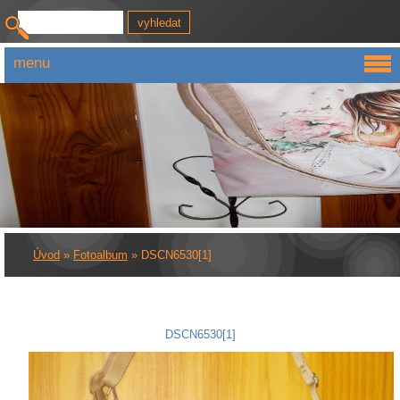
menu
Úvod
»
Fotoalbum
»
DSCN6530[1]
DSCN6530[1]