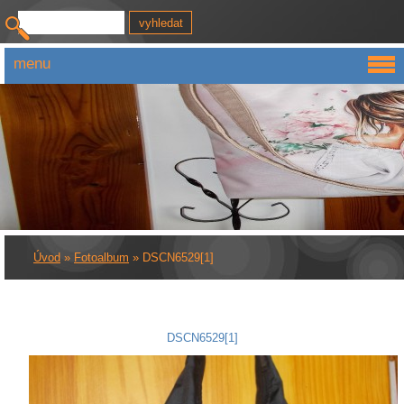
menu
Úvod
»
Fotoalbum
»
DSCN6529[1]
DSCN6529[1]